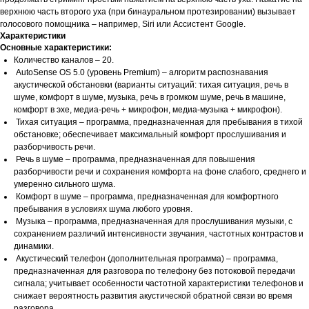
верхнюю часть второго уха (при бинауральном протезировании) вызывает
голосового помощника – например, Siri или Ассистент Google.
Характеристики
Основные характеристики:
Количество каналов – 20.
AutoSense OS 5.0 (уровень Premium) – алгоритм распознавания
акустической обстановки (варианты ситуаций: тихая ситуация, речь в
шуме, комфорт в шуме, музыка, речь в громком шуме, речь в машине,
комфорт в эхе, медиа-речь + микрофон, медиа-музыка + микрофон).
Тихая ситуация – программа, предназначенная для пребывания в тихой
обстановке; обеспечивает максимальный комфорт прослушивания и
разборчивость речи.
Речь в шуме – программа, предназначенная для повышения
разборчивости речи и сохранения комфорта на фоне слабого, среднего и
умеренно сильного шума.
Комфорт в шуме – программа, предназначенная для комфортного
пребывания в условиях шума любого уровня.
Музыка – программа, предназначенная для прослушивания музыки, с
сохранением различий интенсивности звучания, частотных контрастов и
динамики.
Акустический телефон (дополнительная программа) – программа,
предназначенная для разговора по телефону без потоковой передачи
сигнала; учитывает особенности частотной характеристики телефонов и
снижает вероятность развития акустической обратной связи во время
разговора.