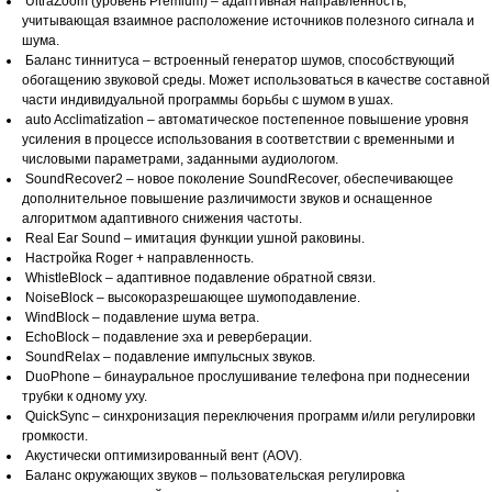
UltraZoom (уровень Premium) – адаптивная направленность,
учитывающая взаимное расположение источников полезного сигнала и
шума.
Баланс тиннитуса – встроенный генератор шумов, способствующий
обогащению звуковой среды. Может использоваться в качестве составной
части индивидуальной программы борьбы с шумом в ушах.
auto Acclimatization – автоматическое постепенное повышение уровня
усиления в процессе использования в соответствии с временными и
числовыми параметрами, заданными аудиологом.
SoundRecover2 – новое поколение SoundRecover, обеспечивающее
дополнительное повышение различимости звуков и оснащенное
алгоритмом адаптивного снижения частоты.
Real Ear Sound – имитация функции ушной раковины.
Настройка Roger + направленность.
WhistleBlock – адаптивное подавление обратной связи.
NoiseBlock – высокоразрешающее шумоподавление.
WindBlock – подавление шума ветра.
EchoBlock – подавление эха и реверберации.
SoundRelax – подавление импульсных звуков.
DuoPhone – бинауральное прослушивание телефона при поднесении
трубки к одному уху.
QuickSync – синхронизация переключения программ и/или регулировки
громкости.
Акустически оптимизированный вент (AOV).
Баланс окружающих звуков – пользовательская регулировка