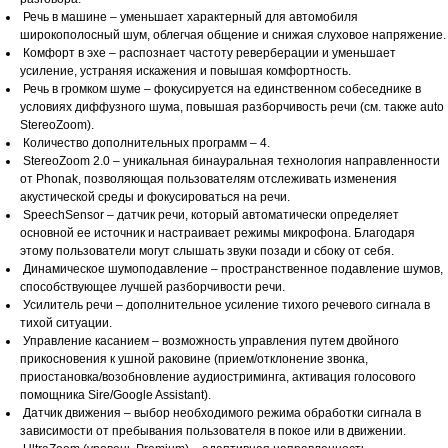
Речь в машине – уменьшает характерный для автомобиля
широкополосный шум, облегчая общение и снижая слуховое напряжение.
Комфорт в эхе – распознает частоту реверберации и уменьшает
усиление, устраняя искажения и повышая комфортность.
Речь в громком шуме – фокусируется на единственном собеседнике в
условиях диффузного шума, повышая разборчивость речи (см. также auto
StereoZoom).
Количество дополнительных программ – 4.
StereoZoom 2.0 – уникальная бинауральная технология направленности
от Phonak, позволяющая пользователям отслеживать изменения
акустической среды и фокусироваться на речи.
SpeechSensor – датчик речи, который автоматически определяет
основной ее источник и настраивает режимы микрофона. Благодаря
этому пользователи могут слышать звуки позади и сбоку от себя.
Динамическое шумоподавление – пространственное подавление шумов,
способствующее лучшей разборчивости речи.
Усилитель речи – дополнительное усиление тихого речевого сигнала в
тихой ситуации.
Управление касанием – возможность управления путем двойного
прикосновения к ушной раковине (прием/отклонение звонка,
приостановка/возобновление аудиостриминга, активация голосового
помощника Sire/Google Assistant).
Датчик движения – выбор необходимого режима обработки сигнала в
зависимости от пребывания пользователя в покое или в движении.