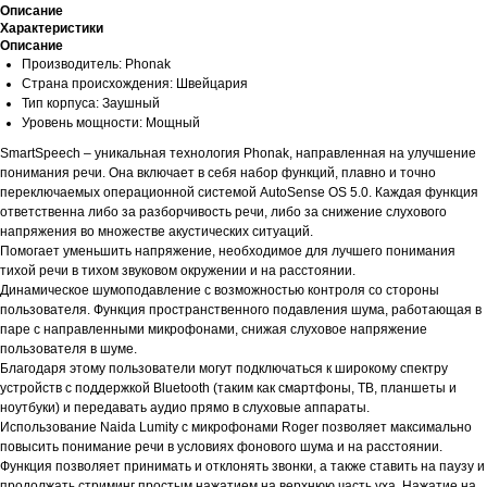
Описание
Характеристики
Описание
Производитель: Phonak
Страна происхождения: Швейцария
Тип корпуса: Заушный
Уровень мощности: Мощный
SmartSpeech – уникальная технология Phonak, направленная на улучшение
понимания речи. Она включает в себя набор функций, плавно и точно
переключаемых операционной системой AutoSense OS 5.0. Каждая функция
ответственна либо за разборчивость речи, либо за снижение слухового
напряжения во множестве акустических ситуаций.
Помогает уменьшить напряжение, необходимое для лучшего понимания
тихой речи в тихом звуковом окружении и на расстоянии.
Динамическое шумоподавление с возможностью контроля со стороны
пользователя. Функция пространственного подавления шума, работающая в
паре с направленными микрофонами, снижая слуховое напряжение
пользователя в шуме.
Благодаря этому пользователи могут подключаться к широкому спектру
устройств с поддержкой Bluetooth (таким как смартфоны, ТВ, планшеты и
ноутбуки) и передавать аудио прямо в слуховые аппараты.
Использование Naida Lumity с микрофонами Roger позволяет максимально
повысить понимание речи в условиях фонового шума и на расстоянии.
Функция позволяет принимать и отклонять звонки, а также ставить на паузу и
продолжать стриминг простым нажатием на верхнюю часть уха. Нажатие на