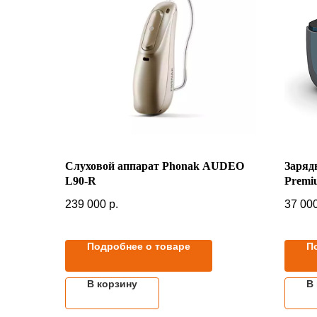
Слуховой аппарат Phonak AUDEO
Заряд
L90-R
Premi
239 000
р.
37 00
Подробнее о товаре
П
В корзину
В