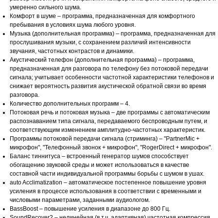
умеренно сильного шума.
Комфорт в шуме – программа, предназначенная для комфортного
пребывания в условиях шума любого уровня.
Музыка (дополнительная программа) – программа, предназначенная для
прослушивания музыки, с сохранением различий интенсивности
звучания, частотных контрастов и динамики.
Акустический телефон (дополнительная программа) – программа,
предназначенная для разговора по телефону без потоковой передачи
сигнала; учитывает особенности частотной характеристики телефонов и
снижает вероятность развития акустической обратной связи во время
разговора.
Количество дополнительных программ – 4.
Потоковая речь и потоковая музыка – две программы с автоматическим
распознаванием типа сигнала, передаваемого беспроводным путем, и
соответствующим изменением амплитудно-частотных характеристик.
Программы потоковой передачи сигнала (стриминга) – "PartnerMic +
микрофон", "Телефонный звонок + микрофон", "RogerDirect + микрофон".
Баланс тиннитуса – встроенный генератор шумов способствует
обогащению звуковой среды и может использоваться в качестве
составной части индивидуальной программы борьбы с шумом в ушах.
auto Acclimatization – автоматическое постепенное повышение уровня
усиления в процессе использования в соответствии с временными и
числовыми параметрами, заданными аудиологом.
BassBoost – повышение усиления в диапазоне до 800 Гц.
SoundRecover2 – нелинейная (в т.ч. адаптивная) частотная компрессия.