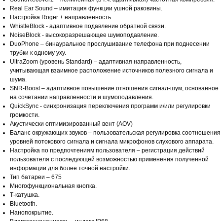
Real Ear Sound – имитация функции ушной раковины.
Настройка Roger + направленность
WhistleBlock - адаптивное подавление обратной связи.
NoiseBlock - высокоразрешающее шумоподавление.
DuoPhone – бинауральное прослушивание телефона при поднесении
трубки к одному уху.
UltraZoom (уровень Standard) – адаптивная направленность,
учитывающая взаимное расположение источников полезного сигнала и
шума.
SNR-Boost – адаптивное повышение отношения сигнал-шум, основанное
на сочетании направленности и шумоподавления.
QuickSync - синхронизация переключения программ и/или регулировки
громкости.
Акустически оптимизированный вент (AOV)
Баланс окружающих звуков – пользовательская регулировка соотношения
уровней потокового сигнала и сигнала микрофонов слухового аппарата.
Настройка по предпочтениям пользователя – регистрация действий
пользователя с последующей возможностью применения полученной
информации для более точной настройки.
Тип батареи – 675
Многофункциональная кнопка.
Т-катушка.
Bluetooth.
Нанопокрытие.