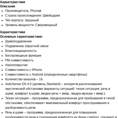
Характеристики
Описание
Производитель: Phonak
Страна происхождения: Швейцария
Тип корпуса: Заушный
Уровень мощности: Сверхмощный
Характеристики
Основные характеристики:
Шумоподавление
Подавление обратной связи
Влагозащищенность
Беспроводные функции
FM-совместимость
Нанопокрытие
Совместимость с iPhone
Совместимость с Android (определенные смартфоны)
Количество каналов – 16.
AutoSense OS 4.0 (уровень Standard) – алгоритм распознавания
акустической обстановки (варианты ситуаций: тихая ситуация, речь в
шуме, комфорт в шуме, медиа-речь + микр., медиа-музыка + микр.).
Тихая ситуация – программа, предназначенная для пребывания в тихой
обстановке; обеспечивает максимальный комфорт прослушивания и
разборчивость речи.
Речь в шуме – программа, предназначенная для повышения
разборчивости речи и сохранения комфорта на фоне слабого, среднего и