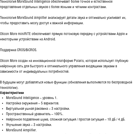
Технология MoreSound Intelligence обеспечивает более точное и естественное
представление отдельных звуков с более ясными и четкими контрастами.
Технология MoreSound Amplifier анализирует детали звука и оптимально усиливает их,
чтобы предоставить мозгу доступ к важной информации.
Oticon More miniRITE обеспечивает прямую потоковую передачу с устройствами Apple и
некоторыми устройствами на Android.
Поддержка CROS/BiCROS.
Oticon More создан на инновационной платформе Polaris, которая использует глубокую
нейронную сеть для быстрого и оптимального управления входящими звуками в
зависимости от индивидуальных потребностей.
В будущем могут добавляться новые функции (обновления выполняются по беспроводной
технологии).
Характеристики
MoreSound Intelligence – уровень 1.
Настройка окружения – 5 вариантов.
Виртуальная ушная раковина – 3 настройки.
Пространственный уравнитель – 100%.
Нейронное подавление шума, сложная ситуация / простая ситуация – 10 дБ / 4 дБ.
Улучшение звука – 3 настройки.
MoreSound Amplifier.