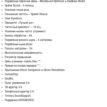
Подавление обратной связи – MoreSound Optimizer и Feedback Shield.
Spatial Sound – 4 полосы.
Усиление тихой речи.
Понижение частоты – Speech Rescue.
Clear Dynamics.
Приоритет «Лучшее ухо».
Частотный диапазон* – 10 кГц.
Усиление низких частот (стриминг).
Каналы обработки – 64.
Подавление резкого шума – 4 настройки.
Подавление шума ветра
Полосы настройки – 24.
Многополосная направленность.
Регулятор привыкания.
Связь в режиме «hands-free»**.
Прямая потоковая передача***.
Приложения Oticon Companion и Oticon RemoteCare.
ConnectClip.
EduMic.
Пульт управления 3.0.
ТВ-адаптер 3.0.
Телефонный адаптер 2.0.
Tinnitus SoundSupport.
Поддержка CROS/BiCROS.