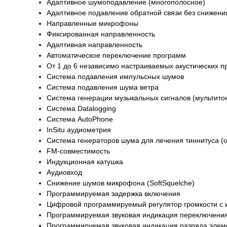
Адаптивное шумоподавление (многополосное)
Адаптивное подавление обратной связи без снижени
Направленные микрофоны
Фиксированная направленность
Адаптивная направленность
Автоматическое переключение программ
От 1 до 6 независимо настраиваемых акустических 
Система подавления импульсных шумов
Система подавления шума ветра
Система генерации музыкальных сигналов (мультит
Система Datalogging
Система AutoPhone
InSitu аудиометрия
Система генераторов шума для лечения тиннитуса (
FM-совместимость
Индукционная катушка
Аудиовход
Снижение шумов микрофона (SoftSquelche)
Программируемая задержка включения
Цифровой программируемый регулятор громкости с
Программируемая звуковая индикация переключени
Программируемая звуковая индикация разряда элем