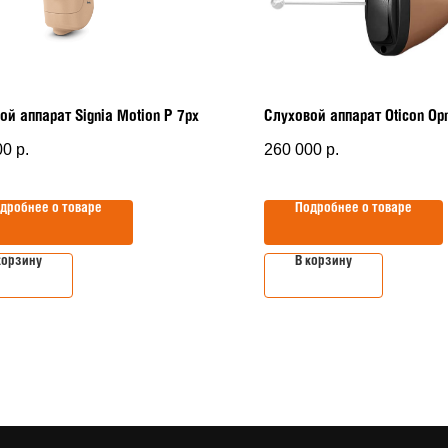
ой аппарат Signia Motion P 7px
Слуховой аппарат Oticon Opn
00
р.
260 000
р.
дробнее о товаре
Подробнее о товаре
корзину
В корзину