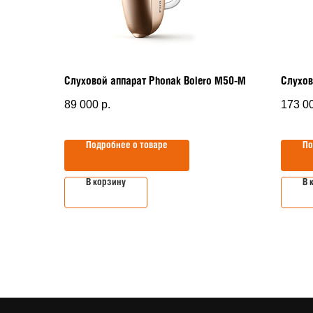
Слуховой аппарат Phonak Bolero M50-M
Слухов
89 000
р.
173 0
Подробнее о товаре
По
В корзину
В 