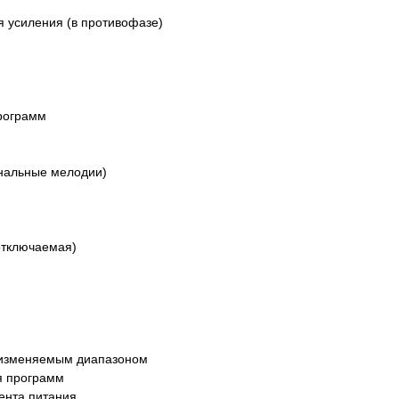
я усиления (в противофазе)
программ
ональные мелодии)
отключаемая)
 изменяемым диапазоном
я программ
ента питания