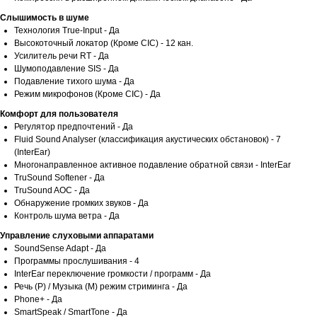
Слышимость в шуме
Технология True-Input - Да
Высокоточный локатор (Кроме CIC) - 12 кан.
Усилитель речи RT - Да
Шумоподавление SIS - Да
Подавление тихого шума - Да
Режим микрофонов (Кроме CIC) - Да
Комфорт для пользователя
Регулятор предпочтений - Да
Fluid Sound Analyser (классификация акустических обстановок) - 7
(InterEar)
Многонаправленное активное подавление обратной связи - InterEar
TruSound Softener - Да
TruSound AOC - Да
Обнаружение громких звуков - Да
Контроль шума ветра - Да
Управление слуховыми аппаратами
SoundSense Adapt - Да
Программы прослушивания - 4
InterEar переключение громкости / программ - Да
Речь (Р) / Музыка (М) режим стриминга - Да
Phone+ - Да
SmartSpeak / SmartTone - Да