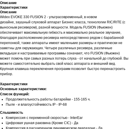
Описание
Характеристики
Описание
Widex EVOKE 330 FUSION 2 - ультрасовременный, в новом
дизайне, заушный слуховой аппарат Бизнес класса, технологии RIC/RITE (с
выносным ресивером), разной мощности. Модель FUSION (Фьюжен)
обеспечивает максимальную гибкость и максимально реальное звучание,
благодаря расположению ресивера непосредственно рядом с барабанной
перепонкой, также аппараты имеют маленькие размеры и практически не
заметны для окружающих. Четыре различных ресивера, различные
вкладыши и настраиваемые программы означают, что FUSION (Фьюжен)
может помочь при самых разных потерь слуха - от начальной до глубокой. Вы
можете самостоятельно выбрать свой класс аппарата и внешний вид.
Крупная клавиша переключения программ позволит быстро перенастроить
прибор.
Характеристики
Основные характеристики:
Список функций:
Продолжительность работы батарейки - 155-165 ч.
Пыле - и влагоустойчивость IP - IP-68
Слышимость
Компрессия с переменной скоростью - InterEar
Цифровая ушная раковина (Кроме CIC) - Да
Компрессия в расширенном динамическом диапазоне - Да