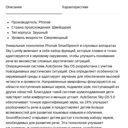
Описание
Характеристики
Производитель: Phonak
Страна происхождения: Швейцария
Тип корпуса: Заушный
Уровень мощности: Сверхмощный
Уникальная технология Phonak SmartSpeech в слуховых аппаратах
Sky Lumity включает в себя набор функций, которые плавно и точно
адаптируются к звуковому окружению, чтобы улучшить понимание
речи во множестве сложных акустических ситуаций.
Операционная система AutoSense Sky OS разработана с учетом
повседневных акустических ситуаций. Она определяет особенности
окружающей среды и адаптирует звучание для обеспечения высокой
четкости и громкости. Направленные микрофоны фокусируются на
области поступления важных звуков, подавляя шум, поступающий из
других областей. Благодаря такой системе шумоподавления дети
чувствуют себя комфортно и меньше устают. AutoSense Sky OS 5.0
обеспечивает точную идентификацию звука, на 24% улучшает
разборчивость речи в шуме и предоставляет детям больше
возможностей для развития языковых навыков и обучения.
SoundRecover2 открывает детям доступ к полному набору звуков,
необходимых для развития речи. Эта технология улучшает