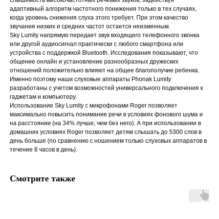
слышимость высокочастотных речевых звуков, задействуя
адаптивный алгоритм частотного понижения только в тех случаях,
когда уровень снижения слуха этого требует. При этом качество
звучания низких и средних частот остается неизменным.
Sky Lumity напрямую передает звук входящего телефонного звонка
или другой аудиосигнал практически с любого смартфона или
устройства с поддержкой Bluetooth. Исследования показывают, что
общение онлайн и установление разнообразных дружеских
отношений положительно влияют на общее благополучие ребенка.
Именно поэтому наши слуховые аппараты Phonak Lumity
разработаны с учетом возможностей универсального подключения к
гаджетам и компьютеру.
Использование Sky Lumity с микрофонами Roger позволяет
максимально повысить понимание речи в условиях фонового шума и
на расстоянии (на 34% лучше, чем без него). А при использовании в
домашних условиях Roger позволяет детям слышать до 5300 слов в
день больше (по сравнению с ношением только слуховых аппаратов в
течение 8 часов в день).
Смотрите также