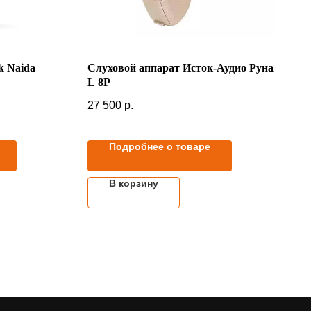
k Naida
Слуховой аппарат Исток-Аудио Руна
L 8P
27 500
р.
Подробнее о товаре
В корзину