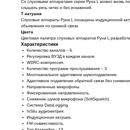
Со слуховыми аппаратами серии Руна L можно вновь по
слышать речь четко и без искажений.
Т-катушка
Слуховые аппараты Руна L оснащены индукционной кату
объявления по громкой связи.
Цвета
Цветовая палитра слуховых аппаратов Руна L разработа
Характеристики
Количество каналов – 6.
Регулировка ВУЗД в каждом канале.
WDRC-компрессия.
Количество программ прослушивания – 3.
Многоканальное адаптивное шумоподавление.
Адаптивное подавление обратной связи без снижени
Направленные микрофоны.
Фиксированная направленность.
Снижение шумов микрофона (SoftSquelch).
Система DataLogging.
InSitu аудиометрия.
Индукционная катушка.
FM-совместимость.
Тип батарейки - 13.