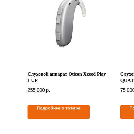
Слуховой аппарат Oticon Xceed Play
Слухо
1 UP
QUAT
255 000
р.
75 00
Подробнее о товаре
П
В корзину
В