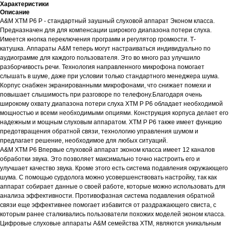
Характеристики
Описание
A&M XTM P6 P - стандартный заушный слуховой аппарат Эконом класса.
Предназначен для для компенсации широкого диапазона потери слуха.
Имеется кнопка переключения программ и регулятор громкости. Т-
катушка. Аппараты A&M теперь могут настраиваться индивидуально по
аудиограмме для каждого пользователя. Это во много раз улучшило
разборчивость речи. Технология направленного микрофона помогает
слышать в шуме, даже при условии только стандартного менеджера шума.
Корпус снабжен экранированными микрофонами, что снижает помехи и
повышает слышимость при разговоре по телефону.Благодаря очень
широкому охвату диапазона потери слуха XTM P P6 обладает необходимой
мощностью и всеми необходимыми опциями. Конструкция корпуса делает его
надежным и мощным слуховым аппаратом. XTM P P6 также имеет функцию
предотвращения обратной связи, технологию управления шумом и
предлагает решение, необходимое для любых ситуаций.
A&M XTM P6 Впервые слуховой аппарат эконом класса имеет 12 каналов
обработки звука. Это позволяет максимально точно настроить его и
улучшает качество звука. Кроме этого есть система подавления окружающего
шума. С помощью сурдолога можно усовершенствовать настройку, так как
аппарат собирает данные о своей работе, которые можно использовать для
анализа эффективности. Противофазная система подавления обратной
связи еще эффективнее помогает избавится от раздражающего свиста, с
которым ранее сталкивались пользователи похожих моделей эконом класса.
Цифровые слуховые аппараты A&M семейства XTM, являются уникальным