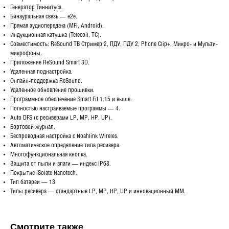
Генератор Тиннитуса.
Бинауральная связь — е2е.
Прямая аудиопередача (MFi, Android).
Индукционная катушка (Telecoil, TC).
Совместимость: ReSound ТВ Стример 2, ПДУ, ПДУ 2, Phone Clip+, Микро- и Мульти-
микрофоны.
Приложение ReSound Smart 3D.
Удаленная поднастройка.
Онлайн-поддержка ReSound.
Удаленное обновление прошивки.
Программное обеспечение Smart Fit 1.15 и выше.
Полностью настраиваемые программы — 4.
Auto DFS (с ресиверами LP, MP, HP, UP).
Бортовой журнал.
Беспроводная настройка с Noahlink Wireles.
Автоматическое определение типа ресивера.
Многофункциональная кнопка.
Защита от пыли и влаги — индекс IP68.
Покрытие iSolate Nanotech.
Тип батареи — 13.
Типы ресивера — стандартные LP, MP, HP, UP и инновационный ММ.
Смотрите также