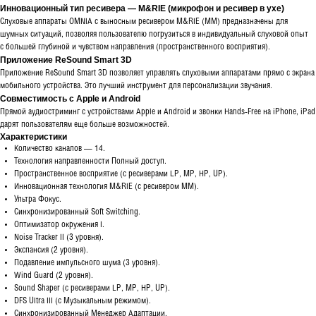
Инновационный тип ресивера — M&RIE (микрофон и ресивер в ухе)
Слуховые аппараты OMNIA с выносным ресивером M&RIE (ММ) предназначены для
шумных ситуаций, позволяя пользователю погрузиться в индивидуальный слуховой опыт
с большей глубиной и чувством направления (пространственного восприятия).
Приложение ReSound Smart 3D
Приложение ReSound Smart 3D позволяет управлять слуховыми аппаратами прямо с экрана
мобильного устройства. Это лучший инструмент для персонализации звучания.
Совместимость с Apple и Android
Прямой аудиостриминг с устройствами Apple и Android и звонки Hands-Free на iPhone, iPad
дарят пользователям еще больше возможностей.
Характеристики
Количество каналов — 14.
Технология направленности Полный доступ.
Пространственное восприятие (с ресиверами LP, MP, HP, UP).
Инновационная технология M&RIE (с ресивером ММ).
Ультра Фокус.
Синхронизированный Soft Switching.
Оптимизатор окружения I.
Noise Tracker II (3 уровня).
Экспансия (2 уровня).
Подавление импульсного шума (3 уровня).
Wind Guard (2 уровня).
Sound Shaper (с ресиверами LP, MP, HP, UP).
DFS Ultra III (с Музыкальным режимом).
Синхронизированный Менеджер Адаптации.