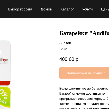
Выбор города
Домой
Каталог
Услуги
Цен
Батарейки "Audifo
Audifon
SKU:
400,00
р.
Записаться на подбор
Воздушно-цинковые батарейки, 
Батарейка может храниться три-
прикрывает отверстия корпуса ба
элемента питания попадет возду
напряжением и силой тока оптим