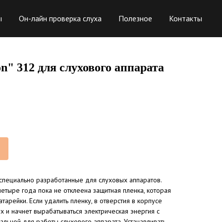
ы
Он-лайн проверка слуха
Полезное
Контакты
n" 312 для слухового аппарата
специально разработанные для слуховых аппаратов.
четыре года пока не отклеена защитная пленка, которая
тарейки. Если удалить пленку, в отверстия в корпусе
х и начнет вырабатываться электрическая энергия с
альной для работы слухового аппарата. Устанавливать