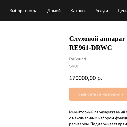
Выбор города
Домой
Каталог
Услуги
Цен
Слуховой аппара
RE961-DRWC
ReSound
SKU:
170000,00
р.
Записаться на подбор
Миниатюрный перезаряжаемый за
с максимальным набором функци
ресивером. Поддерживает прямую