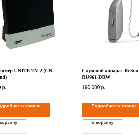
ример UNITE TV 2 (GN
Слуховой аппарат ReSo
nd)
RU961-DRW
0
р.
190 000
р.
одробнее о товаре
Подробнее о товаре
 корзину
В корзину